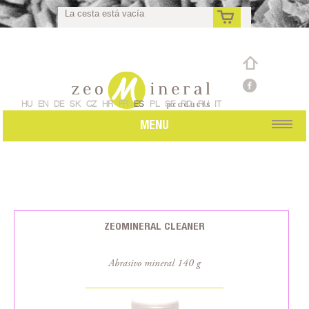
La cesta está vacía
es
HU
EN
DE
SK
CZ
HR
FR
ES
PL
SE
RO
RU
IT
MENU
ZEOMINERAL CLEANER
Abrasivo mineral 140 g