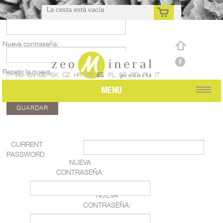
La cesta está vacía
Current password:
Nueva contraseña:
es
Repetir la nueva contraseña:
HU
EN
DE
SK
CZ
HR
FR
ES
PL
SE
RO
RU
IT
MENU
CURRENT
PASSWORD:
NUEVA
CONTRASEÑA:
REPETIR LA
NUEVA
CONTRASEÑA: