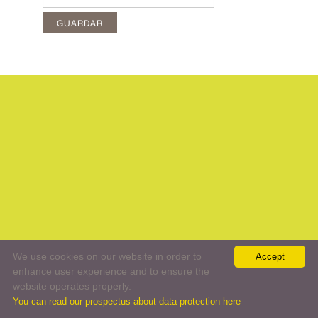
We use cookies on our website in order to
Accept
enhance user experience and to ensure the
website operates properly.
You can read our prospectus about data protection here
//
Todos los derechos reservados
Términos y Condisiones de Uso
Política de Protección de datos
Aviso legal
web:
MaBu Manager