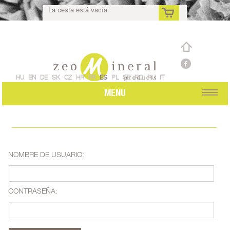
La cesta está vacía
es
HU
EN
DE
SK
CZ
HR
FR
ES
PL
SE
RO
RU
IT
MENU
NOMBRE DE USUARIO:
CONTRASEÑA: