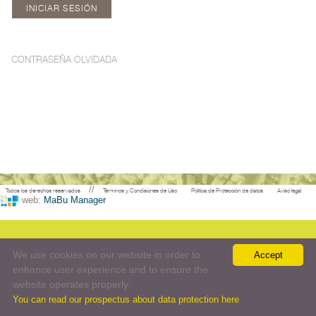
CONTRASEÑA OLVIDADA
//
Todos los derechos reservados
Términos y Condisiones de Uso
Política de Protección de datos
Aviso legal
web:
MaBu Manager
We use cookies on our website in order to
Accept
enhance user experience and to ensure the
website operates properly.
You can read our prospectus about data protection here