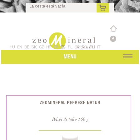
La cesta está vacía
es
HU
EN
DE
SK
CZ
HR
FR
ES
PL
SE
RO
RU
IT
MENU
ZEOMINERAL REFRESH NATUR
Polvos de talco 160 g