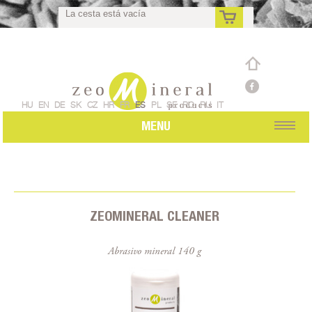
La cesta está vacía
Pedido individual
es
HU
EN
DE
SK
CZ
HR
FR
ES
PL
SE
RO
RU
IT
MENU
ZEOMINERAL CLEANER
Abrasivo mineral 140 g