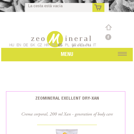
La cesta está vacía
es
HU
EN
DE
SK
CZ
HR
FR
ES
PL
SE
RO
RU
IT
MENU
ZEOMINERAL EXELLENT DRY-XAN
Crema corporal, 200 ml Xan - generation of body care