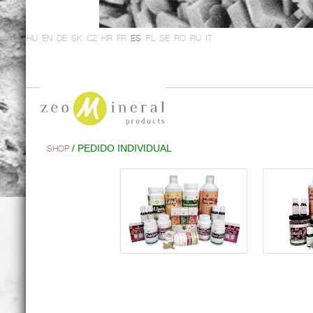
HU
EN
DE
SK
CZ
HR
FR
ES
PL
SE
RO
RU
IT
/ PEDIDO INDIVIDUAL
SHOP