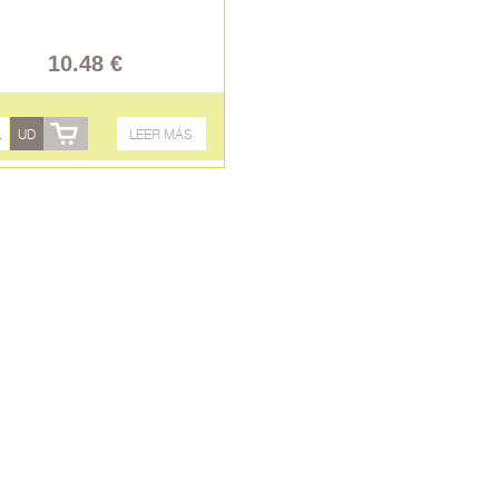
10.48 €
UD
LEER MÁS