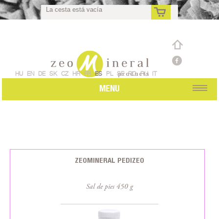
La cesta está vacía
es
HU
EN
DE
SK
CZ
HR
FR
ES
PL
SE
RO
RU
IT
MENU
ZEOMINERAL PEDIZEO
Sal de pies 450 g