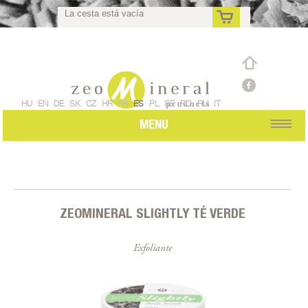
La cesta está vacía
Pedido individual
es
HU
EN
DE
SK
CZ
HR
FR
ES
PL
SE
RO
RU
IT
MENU
ZEOMINERAL SLIGHTLY TÉ VERDE
Exfoliante