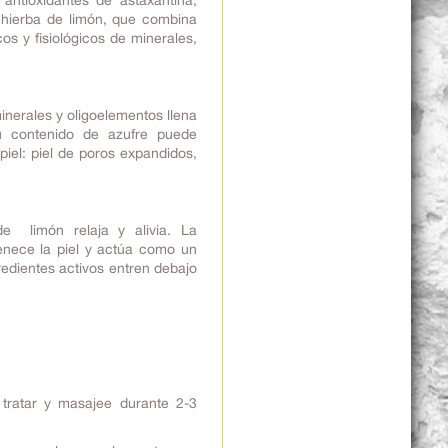
antioxidantes de astaxantina,
e hierba de limón, que combina
os y fisiológicos de minerales,
inerales y oligoelementos llena
Su contenido de azufre puede
iel: piel de poros expandidos,
de limón relaja y alivia. La
venece la piel y actúa como un
redientes activos entren debajo
a tratar y masajee durante 2-3