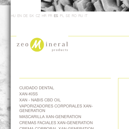
HU
EN
DE
SK
CZ
HR
FR
ES
PL
SE
RO
RU
IT
CUIDADO DENTAL
XAN-KISS
XAN - NABIS CBD OIL
VAPORIZADORES CORPORALES XAN-
GENERATION
MASCARILLA XAN-GENERATION
CREMAS FACIALES XAN-GENERATION
CREMA CORPORAL XAN-GENERATION