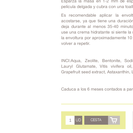
Esparza la masa en 1-2 mm de espe
película delgada y cubra con una toal
Es recomendable aplicar la envo
acostarse, ya que tiene una duració
deja durante al menos 35-40 minutos
use una crema hidratante si siente la 
la envoltura por aproximadamente 1
volver a repetir.
INCI:Aqua, Zeolite, Bentonite, Sod
Lauryl Glutamate, Vitis vivifera oil
Grapefruit seed extract, Astaxanthin,
Caduca a los 6 meses contados a part
UD
CESTA