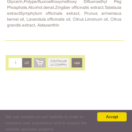
Glycerin,Polyperfluoroethoxymethoxy Difluoroethyl Peg
Phosphate,Alcohol.denat.Zingiber officinalis extract,Tabebuia
extractSymphytum officinale extract, Prunus armeniaca
kernel oil, Lavandula officinalis oil, Citrus Limonum oil, Citrus
grandis extract, Astaxanthin
CONTINUAR
UD
caja
LA COMPRA
We use cookies on our website in order to
Accept
enhance user experience and to ensure the
website operates properly.