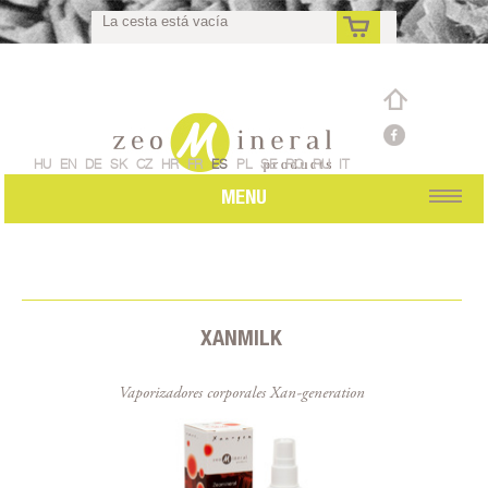
La cesta está vacía
Pedido individual
es
HU
EN
DE
SK
CZ
HR
FR
ES
PL
SE
RO
RU
IT
MENU
XANMILK
Vaporizadores corporales Xan-generation