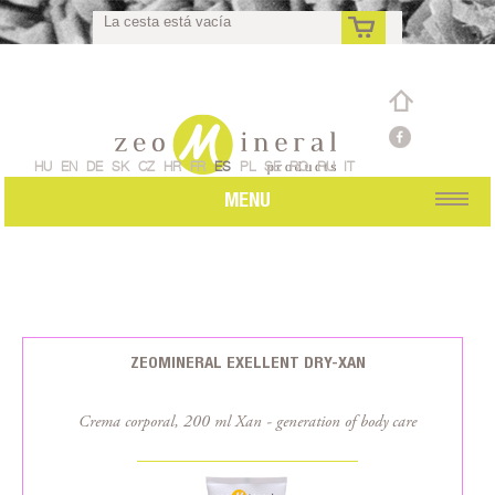
La cesta está vacía
es
HU
EN
DE
SK
CZ
HR
FR
ES
PL
SE
RO
RU
IT
MENU
ZEOMINERAL EXELLENT DRY-XAN
Crema corporal, 200 ml Xan - generation of body care